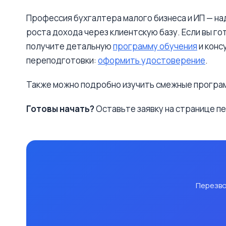
Профессия бухгалтера малого бизнеса и ИП — на
роста дохода через клиентскую базу. Если вы г
получите детальную
программу обучения
и конс
переподготовки:
оформить удостоверение
.
Также можно подробно изучить смежные програ
Готовы начать?
Оставьте заявку на странице п
Перезво