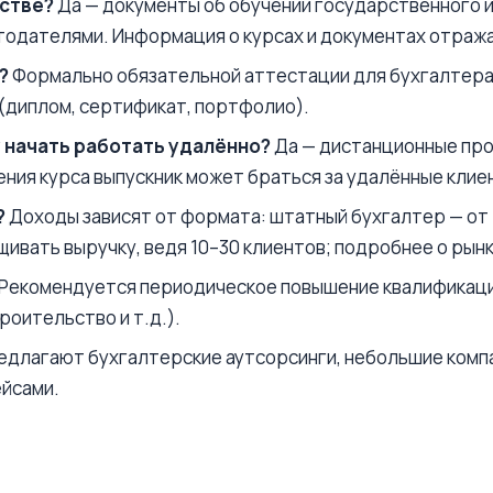
йстве?
Да — документы об обучении государственного 
одателями. Информация о курсах и документах отраж
?
Формально обязательной аттестации для бухгалтера 
диплом, сертификат, портфолио).
 начать работать удалённо?
Да — дистанционные про
ния курса выпускник может браться за удалённые клие
?
Доходы зависят от формата: штатный бухгалтер — от 4
вать выручку, ведя 10–30 клиентов; подробнее о рынк
Рекомендуется периодическое повышение квалификации
оительство и т.д.).
едлагают бухгалтерские аутсорсинги, небольшие компан
ейсами.