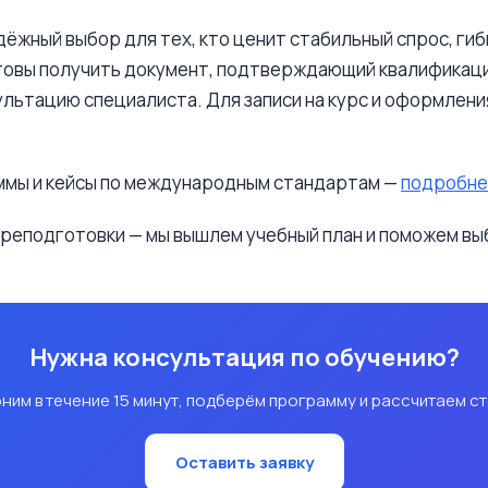
дёжный выбор для тех, кто ценит стабильный спрос, г
отовы получить документ, подтверждающий квалификаци
ультацию специалиста. Для записи на курс и оформлен
ммы и кейсы по международным стандартам —
подробне
ереподготовки — мы вышлем учебный план и поможем в
Нужна консультация по обучению?
ним в течение 15 минут, подберём программу и рассчитаем с
Оставить заявку