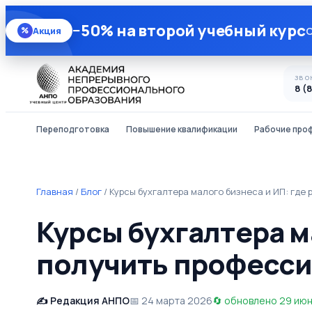
−50% на второй учебный курс
О
Акция
%
ЗВО
8 (
Переподготовка
Повышение квалификации
Рабочие про
Главная
/
Блог
/
Курсы бухгалтера малого бизнеса и ИП: где 
Курсы бухгалтера ма
получить професси
Редакция АНПО
24 марта 2026
обновлено 29 ию