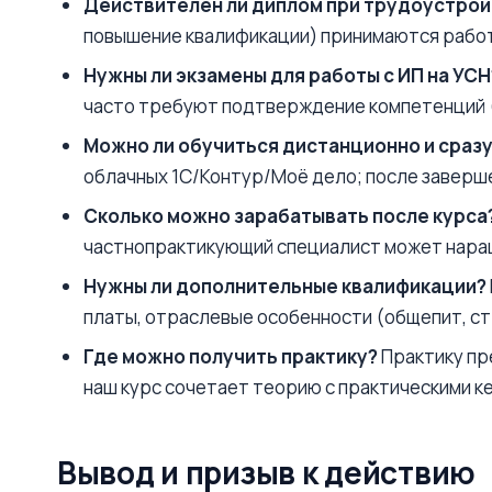
Действителен ли диплом при трудоустро
повышение квалификации) принимаются работ
Нужны ли экзамены для работы с ИП на УСН
часто требуют подтверждение компетенций (
Можно ли обучиться дистанционно и сразу
облачных 1С/Контур/Моё дело; после заверше
Сколько можно зарабатывать после курса
частнопрактикующий специалист может наращи
Нужны ли дополнительные квалификации?
платы, отраслевые особенности (общепит, стр
Где можно получить практику?
Практику пр
наш курс сочетает теорию с практическими к
Вывод и призыв к действию