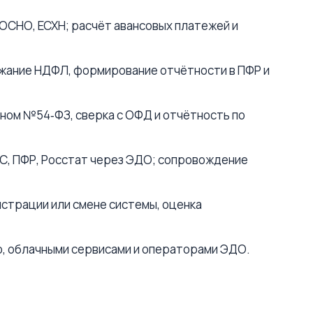
ОСНО, ЕСХН; расчёт авансовых платежей и
ржание НДФЛ, формирование отчётности в ПФР и
ном №54‑ФЗ, сверка с ОФД и отчётность по
С, ПФР, Росстат через ЭДО; сопровождение
страции или смене системы, оценка
о, облачными сервисами и операторами ЭДО.