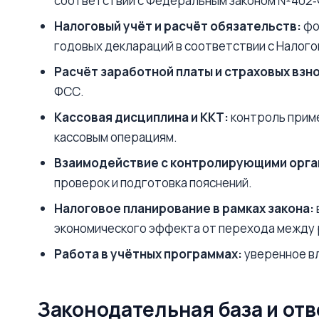
соответствии с Федеральным законом №402‑
Налоговый учёт и расчёт обязательств:
фо
годовых деклараций в соответствии с Налого
Расчёт заработной платы и страховых взн
ФСС.
Кассовая дисциплина и ККТ:
контроль приме
кассовым операциям.
Взаимодействие с контролирующими орга
проверок и подготовка пояснений.
Налоговое планирование в рамках закона:
экономического эффекта от перехода между
Работа в учётных программах:
уверенное вл
Законодательная база и от