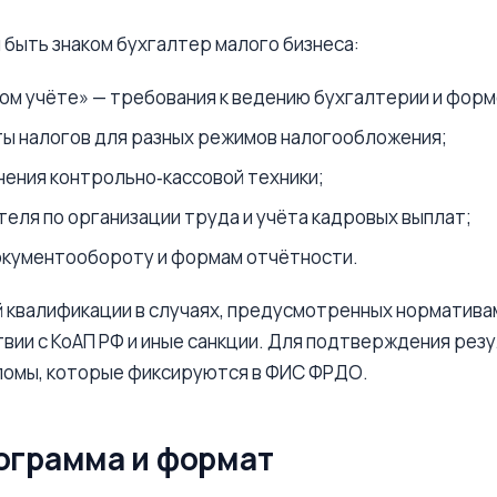
быть знаком бухгалтер малого бизнеса:
м учёте» — требования к ведению бухгалтерии и форм
ты налогов для разных режимов налогообложения;
ения контрольно‑кассовой техники;
еля по организации труда и учёта кадровых выплат;
окументообороту и формам отчётности.
ой квалификации в случаях, предусмотренных норматив
вии с КоАП РФ и иные санкции. Для подтверждения рез
ломы, которые фиксируются в ФИС ФРДО.
рограмма и формат