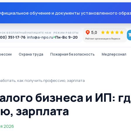
фициальное обучение и документы установленного обра
НОК БЕСПЛАТНЫЙ
НАПИШИТЕ НАМ
РЕЖИМ РАБОТЫ
800) 351-17-76
info@a-npo.ru
Пн-Вс 9–20
фессии
Охрана труда
Пожарная безопасность
Медперсонал
работать, как получить профессию, зарплата
лого бизнеса и ИП: гд
ю, зарплата
ня 2026