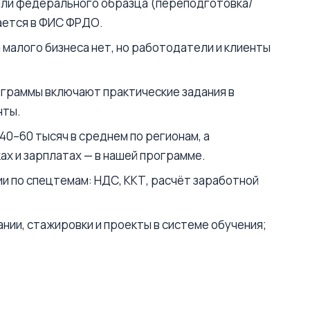
или федерального образца (переподготовка/
ается в ФИС ФРДО.
малого бизнеса нет, но работодатели и клиенты
граммы включают практические задания в
нты.
0–60 тысяч в среднем по регионам, а
ах и зарплатах — в нашей программе.
 по спецтемам: НДС, ККТ, расчёт заработной
ии, стажировки и проекты в системе обучения;