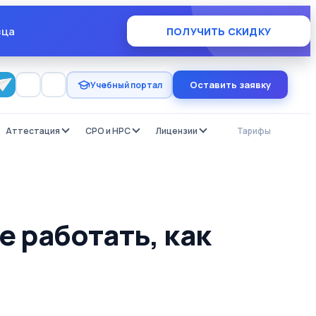
×
зца
ПОЛУЧИТЬ СКИДКУ
Оставить заявку
Учебный портал
Аттестация
СРО и НРС
Лицензии
Тарифы
Отзы
е работать, как