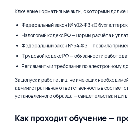
Ключевые нормативные акты, с которыми должен 
Федеральный закон №402‑ФЗ «О бухгалтерско
Налоговый кодекс РФ — нормы расчёта и упла
Федеральный закон №54‑ФЗ — правила примен
Трудовой кодекс РФ — обязанности работодат
Регламенты и требования по электронному д
За допуск к работе лиц, не имеющих необходим
административная ответственность в соответст
установленного образца — свидетельства и дип
Как проходит обучение — п