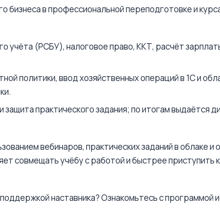
го бизнеса в профессиональной переподготовке и курс
о учёта (РСБУ), налоговое право, ККТ, расчёт зарплат
тной политики, ввод хозяйственных операций в 1С и о
ки.
и защита практического задания; по итогам выдаётся 
зованием вебинаров, практических заданий в облаке и 
ет совмещать учёбу с работой и быстрее приступить к
 поддержкой наставника? Ознакомьтесь с программой 