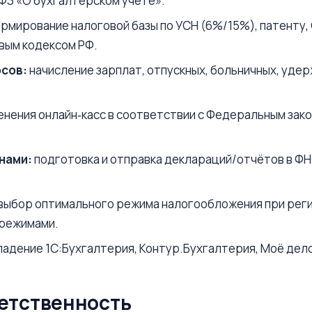
ФЗ «О бухгалтерском учёте».
рмирование налоговой базы по УСН (6%/15%), патенту, 
вым кодексом РФ.
осов:
начисление зарплат, отпускных, больничных, уде
нения онлайн‑касс в соответствии с Федеральным зако
нами:
подготовка и отправка деклараций/отчётов в ФН
выбор оптимального режима налогообложения при реги
 режимами.
адение 1С:Бухгалтерия, Контур.Бухгалтерия, Моё дел
ветственность