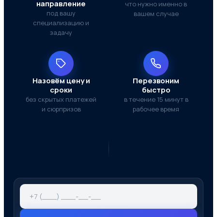
направление
что нужно именно в
под вашу
вашем случае
специализацию и
задачу
Назовём цену и
Перезвоним
сроки
быстро
без скрытых платежей
в течение 15 минут в
и сюрпризов
рабочее время