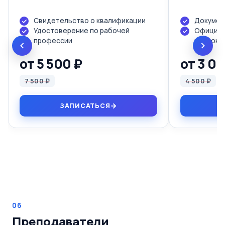
Свидетельство о квалификации
Докумен
Удостоверение по рабочей
Официал
профессии
протоко
от 5 500 ₽
от 3 0
7 500 ₽
4 500 ₽
ЗАПИСАТЬСЯ
06
Преподаватели