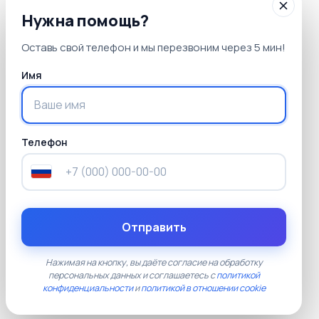
Нужна помощь?
16 января 2026
Оставь свой телефон и мы перезвоним через 5 мин!
Курс сервис-инженера дорожно-
строительной техники: как получить
Имя
профессию и где работать
Телефон
05
Наши тарифы
Отправить
Прозрачные цены без скрытых платежей.
Документы установленного образца, лицензия
Нажимая на кнопку, вы даёте согласие на обработку
персональных данных и соглашаетесь с
политикой
Рособрнадзора, доставка по всей России
конфиденциальности
и
политикой в отношении cookie
включена в стоимость.