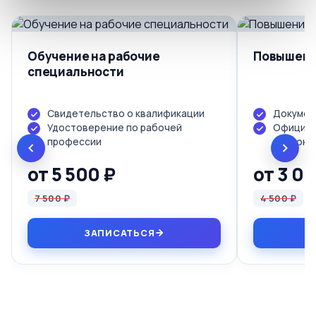
Обучение на рабочие
Повышени
специальности
Свидетельство о квалификации
Докумен
Удостоверение по рабочей
Официал
профессии
протоко
от 5 500 ₽
от 3 0
7 500 ₽
4 500 ₽
ЗАПИСАТЬСЯ