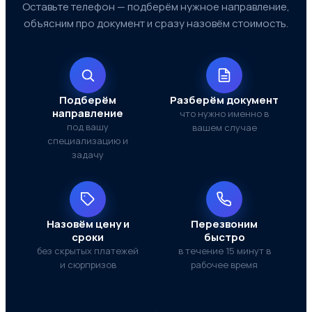
Оставьте телефон — подберём нужное направление,
объясним про документ и сразу назовём стоимость.
Подберём
Разберём документ
направление
что нужно именно в
под вашу
вашем случае
специализацию и
задачу
Назовём цену и
Перезвоним
сроки
быстро
без скрытых платежей
в течение 15 минут в
и сюрпризов
рабочее время