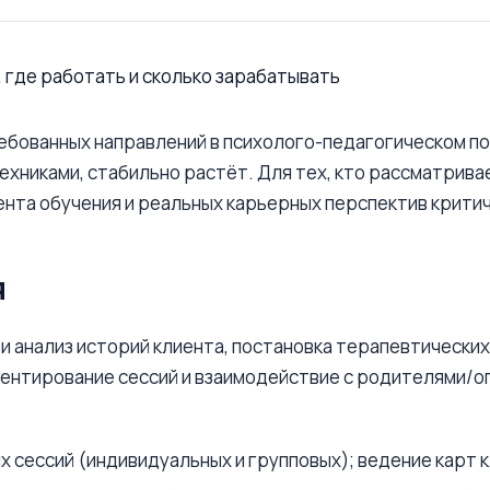
бованных направлений в психолого-педагогическом пол
ехниками, стабильно растёт. Для тех, кто рассматрив
нта обучения и реальных карьерных перспектив критич
я
и анализ историй клиента, постановка терапевтических
ентирование сессий и взаимодействие с родителями/оп
 сессий (индивидуальных и групповых); ведение карт к