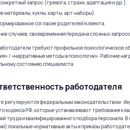
онкретный запрос (тревога, страхи, адаптация и др.).
 материалы, куклы, карты, арт‑наборы).
формированное согласие родителей/клиента.
ие случаев, своевременная передача сложных запросо
 работодатели требуют профильное психологическое о
я» / «нарративные методы в психологии». Рабочие наг
альному состоянию специалиста.
ответственность работодателя
оте регулируются федеральным законодательством:
Фе
о кодекса РФ, которые устанавливают требования к к
ий труда и квалифицированного подбора персонала. В
ии) локальные нормативные акты и приказы работодат