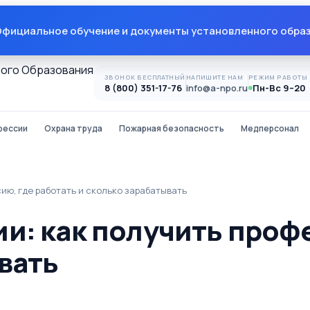
фициальное обучение и документы установленного обра
ЗВОНОК БЕСПЛАТНЫЙ
НАПИШИТЕ НАМ
РЕЖИМ РАБОТЫ
8 (800) 351-17-76
info@a-npo.ru
Пн-Вс 9–20
фессии
Охрана труда
Пожарная безопасность
Медперсонал
ию, где работать и сколько зарабатывать
и: как получить проф
вать