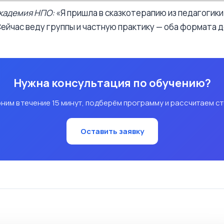
Академия НПО:
«Я пришла в сказкотерапию из педагогик
ейчас веду группы и частную практику — оба формата 
Нужна консультация по обучению?
ним в течение 15 минут, подберём программу и рассчитаем с
Оставить заявку