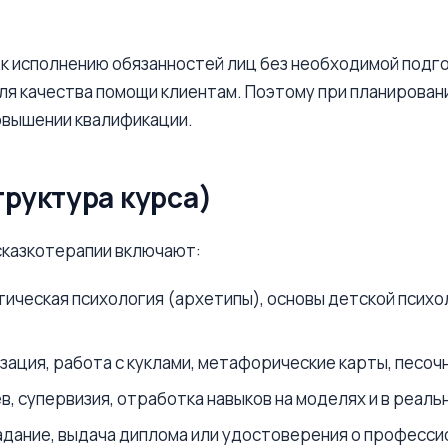
к исполнению обязанностей лиц без необходимой подго
для качества помощи клиентам. Поэтому при планирова
овышении квалификации.
труктура курса)
сказкотерапии включают:
тическая психология (архетипы), основы детской психо
зация, работа с куклами, метафорические карты, песочн
в, супервизия, отработка навыков на моделях и в реал
адание, выдача диплома или удостоверения о професси