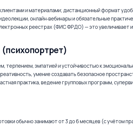
 клиентами и материалами; дистанционный формат удо
деолекции, онлайн‑вебинары и обязательные практиче
лектронных реестрах (ФИС ФРДО) — это увеличивает 
 (психопортрет)
, терпением, эмпатией и устойчивостью к эмоциональн
 креативность, умение создавать безопасное пространс
частная практика, ведение групповых программ, суперв
овки обычно занимают от 3 до 6 месяцев (с учётом пр