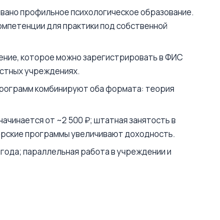
вано профильное психологическое образование.
омпетенции для практики под собственной
ние, которое можно зарегистрировать в ФИС
астных учреждениях.
рограмм комбинируют оба формата: теория
начинается от ~2 500 ₽; штатная занятость в
вторские программы увеличивают доходность.
года; параллельная работа в учреждении и