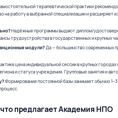
амостоятельной терапевтической практики рекомендо
о на работу в выбранной специализации и расширяет к
льно?
Надёжные программы выдают диплом/удостовере
ансы трудоустройства в государственных и крупных ч
танционные модули?
Да — большинство современных п
актике цена индивидуальной сессии в крупных городах 
 региона и статуса учреждения. Групповые занятия и а
у?
Формирование постоянной базы занимает обычно 1–3 
процесс.
и что предлагает Академия НПО