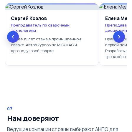
Сергей Козлов
Елена Мел
Преподаватель по сварочным
Преподавате
технологиям
дисциплинам
Более 15 лет стажа в промышленной
Практикующий
сварке. Автор курсов по MIG/MAG и
первой помощ
аргонодуговой сварке.
Разрабатывае
тренажёры.
07
Нам доверяют
Ведущие компании страны выбирают АНПО для