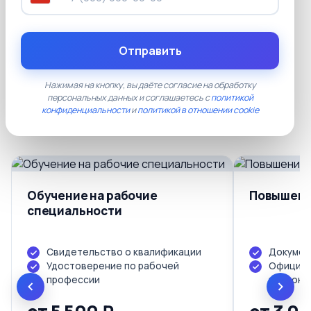
05
Наши тарифы
Отправить
Прозрачные цены без скрытых платежей.
Документы установленного образца, лицензия
Нажимая на кнопку, вы даёте согласие на обработку
персональных данных и соглашаетесь с
политикой
Рособрнадзора, доставка по всей России
конфиденциальности
и
политикой в отношении cookie
включена в стоимость.
Обучение на рабочие
Повышени
специальности
Свидетельство о квалификации
Докумен
Удостоверение по рабочей
Официал
профессии
протоко