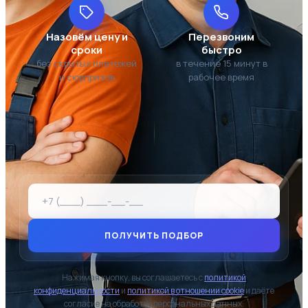
Назовём цену и
Перезвоним
сроки
быстро
без скрытых платежей
в течение 15 минут в
и сюрпризов
рабочее время
ПОЛУЧИТЬ ПОДБОР
Нажимая кнопку, вы соглашаетесь с
политикой
конфиденциальности
и
политикой в отношении cookie
и даёте
согласие на обработку персональных данных.