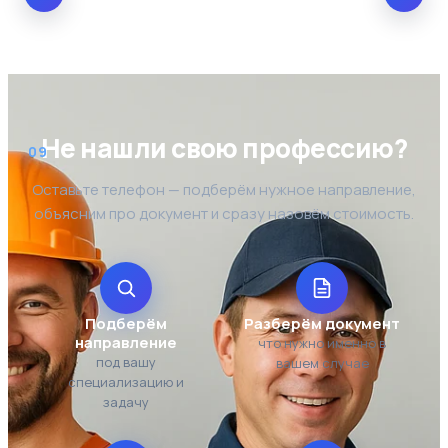
Не нашли свою профессию?
09
Оставьте телефон — подберём нужное направление,
объясним про документ и сразу назовём стоимость.
Подберём
Разберём документ
направление
что нужно именно в
под вашу
вашем случае
специализацию и
задачу