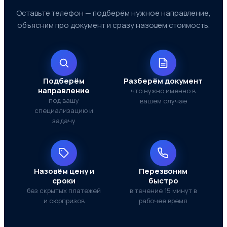
Оставьте телефон — подберём нужное направление,
объясним про документ и сразу назовём стоимость.
Подберём
Разберём документ
направление
что нужно именно в
под вашу
вашем случае
специализацию и
задачу
Назовём цену и
Перезвоним
сроки
быстро
без скрытых платежей
в течение 15 минут в
и сюрпризов
рабочее время