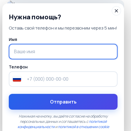
Нужна помощь?
4 февраля 2026
Оставь свой телефон и мы перезвоним через 5 мин!
Курсы рихтовщика кузовов: как получить
профессию, где работать и сколько
Имя
зарабатывать
Телефон
05
Наши тарифы
Отправить
Прозрачные цены без скрытых платежей.
Документы установленного образца, лицензия
Нажимая на кнопку, вы даёте согласие на обработку
персональных данных и соглашаетесь с
политикой
Рособрнадзора, доставка по всей России
конфиденциальности
и
политикой в отношении cookie