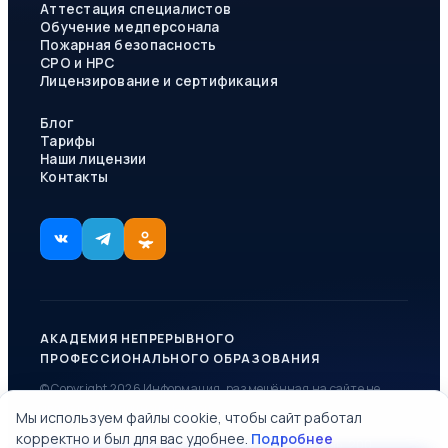
Аттестация специалистов
Обучение медперсонала
Пожарная безопасность
СРО и НРС
Лицензирование и сертификация
Блог
Тарифы
Наши лицензии
Контакты
АКАДЕМИЯ НЕПРЕРЫВНОГО
ПРОФЕССИОНАЛЬНОГО ОБРАЗОВАНИЯ
© Copyright 2026 Информация, размещённая на сайте не
является публичной офертой.
Мы используем файлы cookie, чтобы сайт работал
корректно и был для вас удобнее.
Подробнее
Санкт-Петербург
— Заозёрная ул., 8, корп. 2, оф. 200