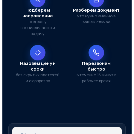
Подберём
Разберём документ
направление
что нужно именно в
под вашу
вашем случае
специализацию и
задачу
Назовём цену и
Перезвоним
сроки
быстро
без скрытых платежей
в течение 15 минут в
и сюрпризов
рабочее время