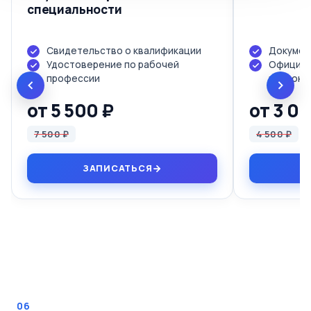
специальности
Свидетельство о квалификации
Докумен
Удостоверение по рабочей
Официал
профессии
протоко
от 5 500 ₽
от 3 0
7 500 ₽
4 500 ₽
ЗАПИСАТЬСЯ
06