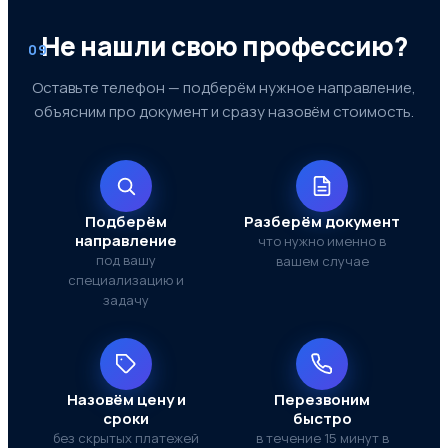
Не нашли свою профессию?
09
Оставьте телефон — подберём нужное направление,
объясним про документ и сразу назовём стоимость.
Подберём
Разберём документ
направление
что нужно именно в
под вашу
вашем случае
специализацию и
задачу
Назовём цену и
Перезвоним
сроки
быстро
без скрытых платежей
в течение 15 минут в