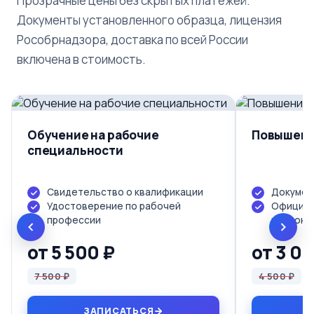
Прозрачные цены без скрытых платежей.
Документы установленного образца, лицензия
Рособрнадзора, доставка по всей России
включена в стоимость.
Обучение на рабочие
Повышени
специальности
Свидетельство о квалификации
Докумен
Удостоверение по рабочей
Официал
профессии
протоко
от 5 500 ₽
от 3 0
7 500 ₽
4 500 ₽
ЗАПИСАТЬСЯ