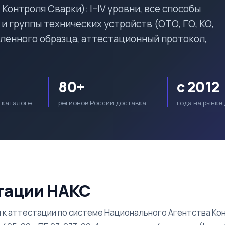
онтроля Сварки): I–IV уровни, все способы
) и группы технических устройств (ОТО, ГО, КО,
ленного образца, аттестационный протокол,
80+
с 2012
 каталоге
регионов России доставка
года на рынке
тации НАКС
 к аттестации по системе Национального Агентства Ко