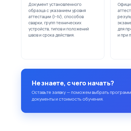
Документ установленного
Офици
образца с указанием уровня
аттес
аттестации (I–IV), способов
резул
сварки, групп технических
экзаме
устройств, типов и положений
для п
швов и срока действия.
и при 
Не знаете, с чего начать?
Оставьте заявку — поможем выбрать программ
документы и стоимость обучения.