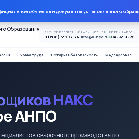
ициальное обучение и документы установленного образ
ЗВОНОК БЕСПЛАТНЫЙ
НАПИШИТЕ НАМ
РЕЖИМ РАБОТЫ
8 (800) 351-17-76
info@a-npo.ru
Пн-Вс 9–20
ессии
Охрана труда
Пожарная безопасность
Медперсонал
рщиков НАКС
ре АНПО
пециалистов сварочного производства по