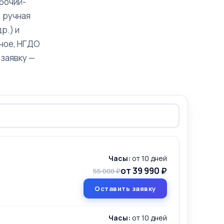
абочий-
, ручная
р.) и
ьное, НГДО
заявку —
Часы:
от 10 дней
от 39 990 ₽
55 000 ₽
Оставить заявку
Часы:
от 10 дней