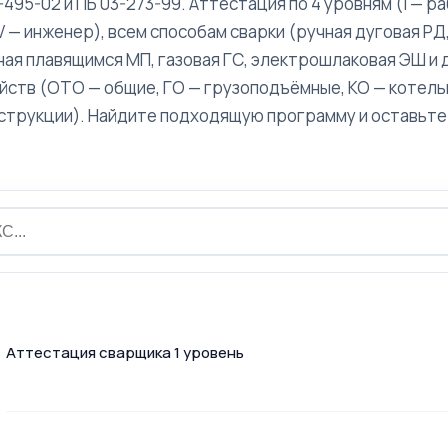
495-02 и ПБ 03-273-99. Аттестация по 4 уровням (I — р
, IV — инженер), всем способам сварки (ручная дуговая РД
ая плавящимся МП, газовая ГС, электрошлаковая ЭШ и д
йств (ОТО — общие, ГО — грузоподъёмные, КО — котел
струкции). Найдите подходящую программу и оставьте 
Аттестация сварщика 1 уровень