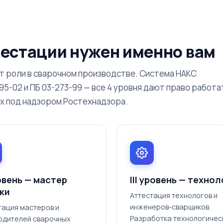
тестации нужен именно вам
т роли в сварочном производстве. Система НАКС
5-02 и ПБ 03-273-99 — все 4 уровня дают право работа
х под надзором Ростехнадзора.
ровень — мастер
III уровень — технол
ки
Аттестация технологов и
инженеров-сварщиков.
тация мастеров и
Разработка технологичес
одителей сварочных