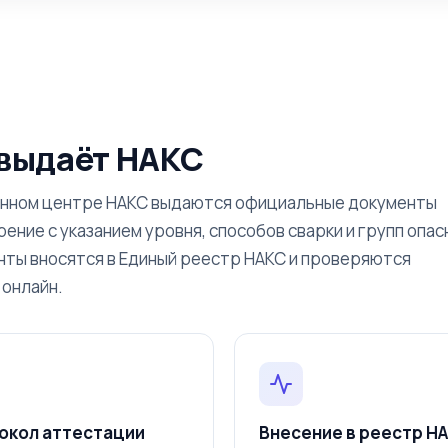
Профессиональная переподготовка — Сварочное произво
 выдаёт НАКС
Рабочая специальность Сварщик
онном центре НАКС выдаются официальные документы
ение с указанием уровня, способов сварки и групп опас
нты вносятся в Единый реестр НАКС и проверяются
онлайн.
окол аттестации
Внесение в реестр Н