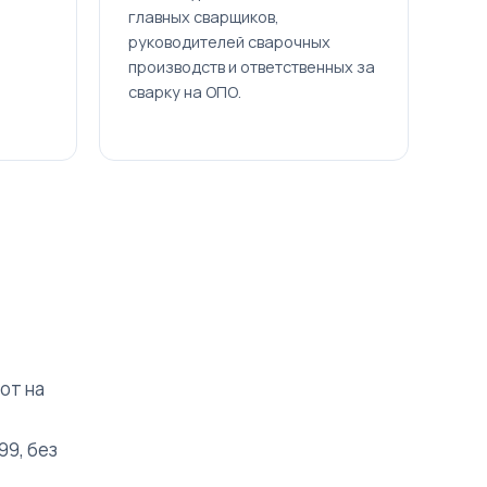
главных сварщиков,
руководителей сварочных
производств и ответственных за
сварку на ОПО.
от на
т
99, без