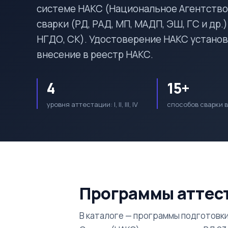
системе НАКС (Национальное Агентство К
сварки (РД, РАД, МП, МАДП, ЭШ, ГС и др.
НГДО, СК). Удостоверение НАКС установ
внесение в реестр НАКС.
4
15+
уровня аттестации: I, II, III, IV
способов сварки в
Программы аттес
В каталоге — программы подготовки