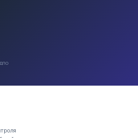
 ДПО
нтроля