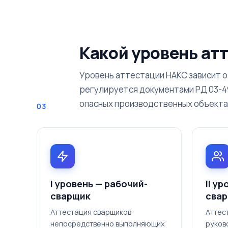
Какой уровень ат
Уровень аттестации НАКС зависит о
регулируется документами РД 03-49
опасных производственных объекта
03
I уровень — рабочий-
II у
сварщик
свар
Аттестация сварщиков
Аттес
непосредственно выполняющих
руков