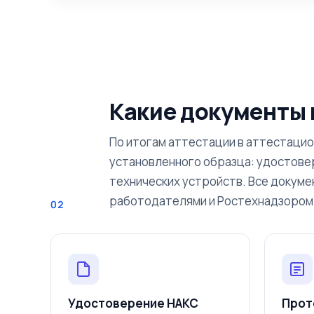
Какие документы
По итогам аттестации в аттестаци
установленного образца: удостовер
технических устройств. Все докуме
работодателями и Ростехнадзором 
02
Удостоверение НАКС
Прот