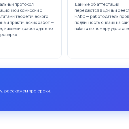
альный протокол
Данные об аттестации
тационной комиссии с
передаются в Единый реес
ьтатами теоретического
НАКС — работодатель про
на и практических работ —
подлинность онлайн на сай
редъявления работодателю
naks.ru по номеру удостов
проверке.
у, расскажем про сроки,