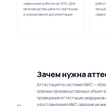
сварочные работы на ОПО. Для
работ
производства швов по чертежам
проце
и нормативной документации.
сваро
Зачем нужна атте
Аттестация по системе НАКС — обя
опасных производственных объекта
проведения аттестации сварщиков и
удостоверения НАКС сварщик не им
04