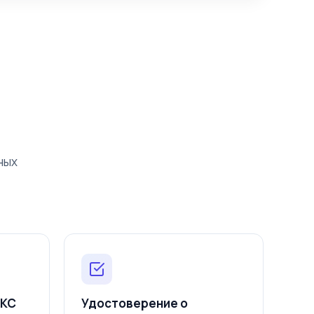
Часы:
от 10 дней
18 000 ₽
25 000 ₽
дство
Оставить заявку
Часы:
от 10 дней
5 500 ₽
6 500 ₽
Оставить заявку
ных
АКС
Удостоверение о