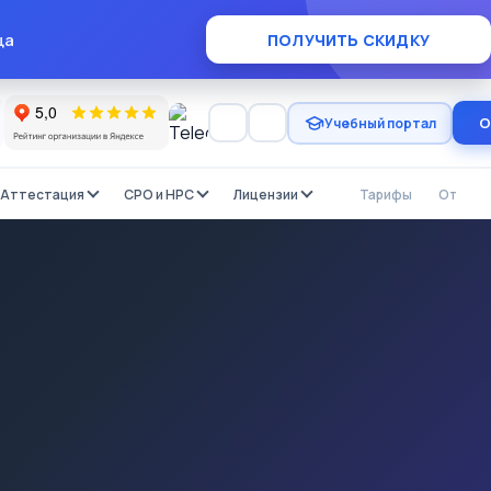
×
ца
ПОЛУЧИТЬ СКИДКУ
О
Учебный портал
Аттестация
СРО и НРС
Лицензии
Тарифы
Отзыв