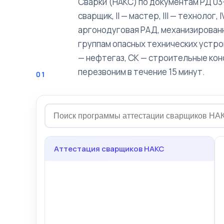
Сварки (НАКС) по документам РД 03-
сварщик, II — мастер, III — технолог
аргонодуговая РАД, механизированн
группам опасных технических устро
— нефтегаз, СК — строительные кон
перезвоним в течение 15 минут.
01
Аттестация сварщиков НАКС