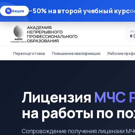
−50% на второй учебный курс
Оф
Акция
%
ЗВ
8 
Переподготовка
Повышение квалификации
Рабочие проф
Лицензия
МЧС 
на работы по п
Сопровождение получения лицензии МЧС