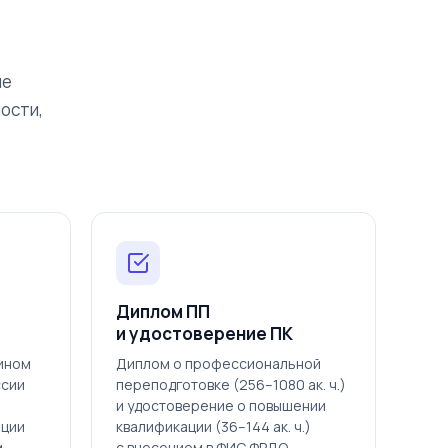
ые
ости,
Диплом ПП
и удостоверение ПК
дином
Диплом о профессиональной
ссии
переподготовке (256–1080 ак. ч.)
и удостоверение о повышении
ации
квалификации (36–144 ак. ч.)
м
с внесением в ФИС ФРДО