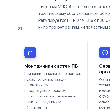
Лицензия МЧС обязательна для всех
техническому обслуживанию и ремо
Регулируется ПП РФ № 1219 от 28.0
ни по госконтрактам, ни по частным 
03
Монтажники систем ПБ
Сер
орга
Компании, выполняющие монтаж
пожарной сигнализации,
Орган
автоматического
техни
пожаротушения, систем
и рем
оповещения и противодымной
СОУЭ,
защиты — лицензия МЧС
огнез
обязательна.
нужна