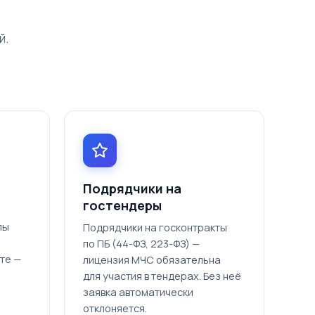
й.
Б
Подрядчики на
гостендеры
лы
Подрядчики на госконтракты
по ПБ (44-ФЗ, 223-ФЗ) —
те —
лицензия МЧС обязательна
для участия в тендерах. Без неё
заявка автоматически
отклоняется.