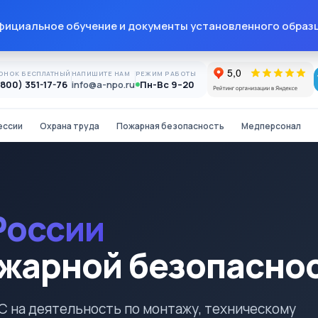
ициальное обучение и документы установленного образ
ОНОК БЕСПЛАТНЫЙ
НАПИШИТЕ НАМ
РЕЖИМ РАБОТЫ
(800) 351-17-76
info@a-npo.ru
Пн-Вс 9–20
ессии
Охрана труда
Пожарная безопасность
Медперсонал
России
ожарной безопасно
 на деятельность по монтажу, техническому