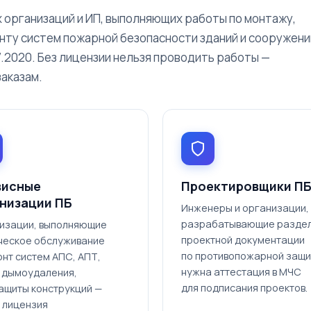
 организаций и ИП, выполняющих работы по монтажу,
нту систем пожарной безопасности зданий и сооружени
7.2020. Без лицензии нельзя проводить работы —
заказам.
висные
Проектировщики П
низации ПБ
Инженеры и организации,
разрабатывающие разде
изации, выполняющие
проектной документации
ческое обслуживание
по противопожарной защи
онт систем АПС, АПТ,
нужна аттестация в МЧС
 дымоудаления,
для подписания проектов.
ащиты конструкций —
 лицензия