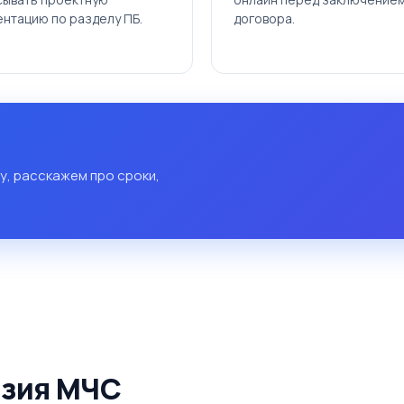
нтацию по разделу ПБ.
договора.
у, расскажем про сроки,
нзия МЧС