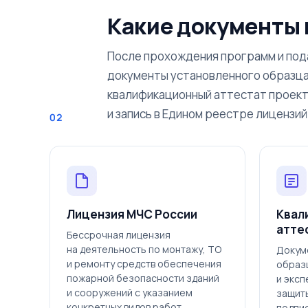
Какие документы
После прохождения программ и под
документы установленного образца
квалификационный аттестат проек
и запись в Едином реестре лицензи
02
Лицензия МЧС России
Квал
атте
Бессрочная лицензия
на деятельность по монтажу, ТО
Докум
и ремонту средств обеспечения
образ
пожарной безопасности зданий
и экс
и сооружений с указанием
защит
конкретных видов работ.
подпи