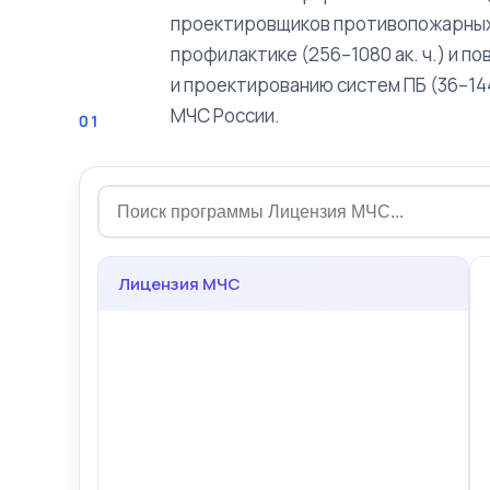
проектировщиков противопожарных
профилактике (256–1080 ак. ч.) и 
и проектированию систем ПБ (36–144
МЧС России.
01
Лицензия МЧС