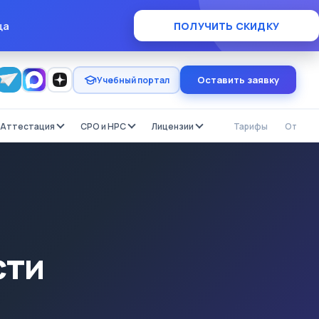
×
ца
ПОЛУЧИТЬ СКИДКУ
Оставить заявку
Учебный портал
Аттестация
СРО и НРС
Лицензии
Тарифы
Отзыв
сти