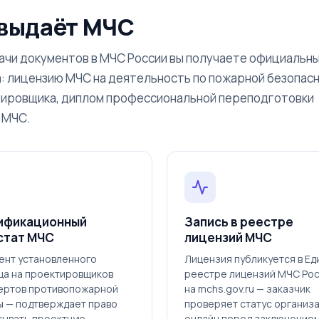
 выдаёт МЧС
ачи документов в МЧС России вы получаете официальн
: лицензию МЧС на деятельность по пожарной безопасн
тировщика, диплом профессиональной переподготовки
й МЧС.
ификационный
Запись в реестре
стат МЧС
лицензий МЧС
ент установленного
Лицензия публикуется в Е
ца на проектировщиков
реестре лицензий МЧС Ро
пертов противопожарной
на mchs.gov.ru — заказчик
ы — подтверждает право
проверяет статус организ
сывать проектную
онлайн перед заключение