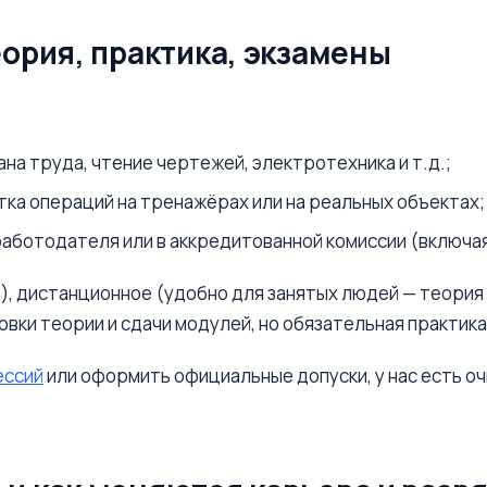
еория, практика, экзамены
а труда, чтение чертежей, электротехника и т.д.;
ка операций на тренажёрах или на реальных объектах;
работодателя или в аккредитованной комиссии (включа
), дистанционное (удобно для занятых людей — теория 
вки теории и сдачи модулей, но обязательная практика
ессий
или оформить официальные допуски, у нас есть о