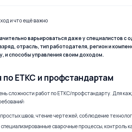
начительно варьироваться даже у специалистов с 
азряд, отрасль, тип работодателя, регион и компен
, и способы управления своим доходом.
я по ЕТКС и профстандартам
нь сложности работ по ЕТКС/профстандарту. Для кажд
ребований:
а простых швов, чтение чертежей, соблюдение технолог
 специализированные сварочные процессы, контроль к