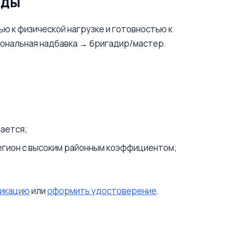
яды
ю к физической нагрузке и готовностью к
сональная надбавка → бригадир/мастер.
пается;
егион с высоким районным коэффициентом;
фикацию
или
оформить удостоверение
.