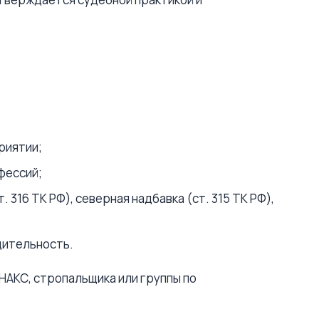
риятии;
фессий;
 316 ТК РФ), северная надбавка (ст. 315 ТК РФ),
дительность.
 НАКС, стропальщика или группы по