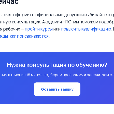
ейчас
зряд, оформите официальные допуски и выбирайте отр
латную консультацию Академии НПО, мы поможем подоб
ля рабочих —
пройти курсы
или
повысить квалификацию
.
яды: как присваиваются
.
Нужна консультация по обучению?
ним в течение 15 минут, подберём программу и рассчитаем с
Оставить заявку