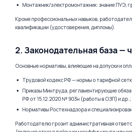
Монтажник/электромонтажник: знание ПУЭ, гр
Кроме профессиональных навыков, работодател
квалификации (удостоверения, дипломы).
2. Законодательная база — 
Основные нормативы, влияющие на допуски и опл
Трудовой кодекс РФ — нормы о тарифной сетке, 
Приказы Минтруда, регламентирующие обязате
РФ от 15.12.2020 № 903н (работы в ОЗП) и др.;
Нормативы Ростехнадзора и специализирован
Работодателю грозит административная ответст
(включая отказ в районном коэффициенте или с