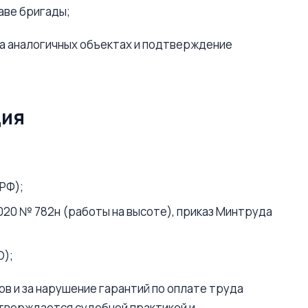
аве бригады;
а аналогичных объектах и подтверждение
ция
 РФ);
20 № 782н (работы на высоте), приказ Минтруда
О);
в и за нарушение гарантий по оплате труда
дтверждается судебной практикой и