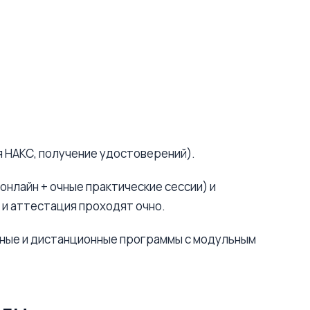
я НАКС, получение удостоверений).
онлайн + очные практические сессии) и
 и аттестация проходят очно.
чные и дистанционные программы с модульным