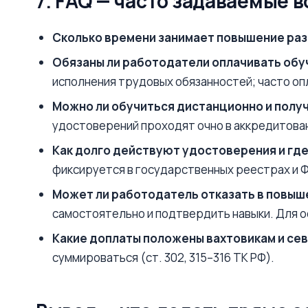
7. FAQ — часто задаваемые 
Сколько времени занимает повышение ра
Обязаны ли работодатели оплачивать обу
исполнения трудовых обязанностей; часто о
Можно ли обучиться дистанционно и полу
удостоверений проходят очно в аккредитова
Как долго действуют удостоверения и где
фиксируется в государственных реестрах и 
Может ли работодатель отказать в повыш
самостоятельно и подтвердить навыки. Для 
Какие доплаты положены вахтовикам и се
суммироваться (ст. 302, 315–316 ТК РФ).