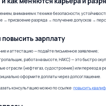
 и как меняются карьера и разр
ием, вниманием к технике безопасности, устойчивость
ие → присвоение разряда → получение допусков → пер
ы повысить зарплату
ние и аттестацию — подайте письменное заявление;
опальщик, работа на высоте, НАКС) — это быстро оку
е отрасли (нефтегаз, судостроение) или переезд в р
официально оформите доплаты через допсоглашение.
казать консультацию можно по ссылке:
повысить квали