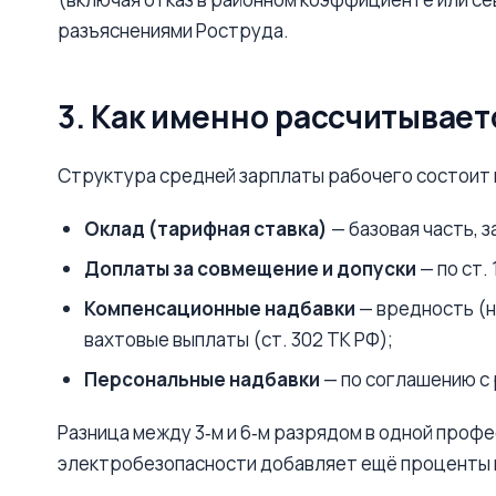
разъяснениями Роструда.
3. Как именно рассчитывает
Структура средней зарплаты рабочего состоит 
Оклад (тарифная ставка)
— базовая часть, 
Доплаты за совмещение и допуски
— по ст.
Компенсационные надбавки
— вредность (не
вахтовые выплаты (ст. 302 ТК РФ);
Персональные надбавки
— по соглашению с
Разница между 3‑м и 6‑м разрядом в одной проф
электробезопасности добавляет ещё проценты к