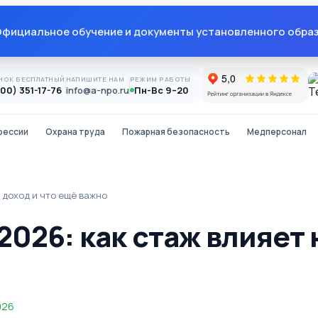
фициальное обучение и документы установленного обра
НОК БЕСПЛАТНЫЙ
НАПИШИТЕ НАМ
РЕЖИМ РАБОТЫ
800) 351-17-76
info@a-npo.ru
Пн-Вс 9–20
фессии
Охрана труда
Пожарная безопасность
Медперсонал
 доход и что ещё важно
026: как стаж влияет 
026