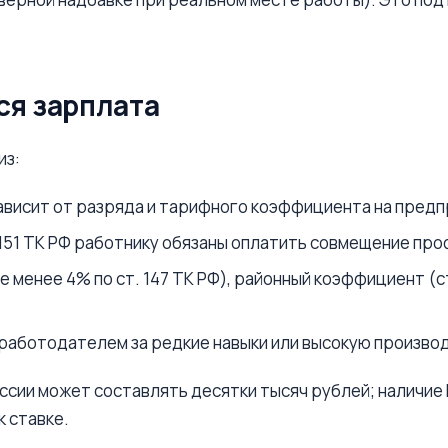
ся зарплата
из:
зависит от разряда и тарифного коэффициента на предп
 151 ТК РФ работнику обязаны оплатить совмещение про
 менее 4% по ст. 147 ТК РФ), районный коэффициент (ст.
 работодателем за редкие навыки или высокую произво
ессии может составлять десятки тысяч рублей; наличие
 ставке.