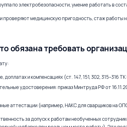
уппа по электробезопасности, умение работать в сост
и проверяют медицинскую пригодность, стаж работы н
что обязана требовать организа
ату:
доплатах и компенсациях (ст. 147, 151, 302, 315–316 ТК
льные удостоверения: приказ Минтруда РФ от 16.11.20
ные аттестации (например, НАКС для сварщиков на ОП
венность за допуск к работам необученных сотруднико
еверной надбавке при реальном месте работы). Это по