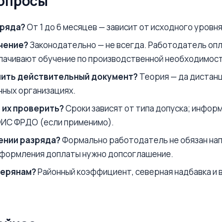
вопросы
зряда?
От 1 до 6 месяцев — зависит от исходного уровня
чение?
Законодательно — не всегда. Работодатель опл
плачивают обучение по производственной необходимост
чить действительный документ?
Теория — да дистанц
нных организациях.
 их проверить?
Сроки зависят от типа допуска; инфор
ФИС ФРДО (если применимо).
ении разряда?
Формально работодатель не обязан напр
оформления доплаты нужно допсоглашение.
верянам?
Районный коэффициент, северная надбавка и 