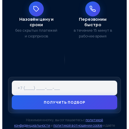
Назовём цену и
Перезвоним
сроки
быстро
без скрытых платежей
в течение 15 минут в
и сюрпризов
рабочее время
ПОЛУЧИТЬ ПОДБОР
Нажимая кнопку, вы соглашаетесь с
политикой
конфиденциальности
и
политикой в отношении cookie
и даёте