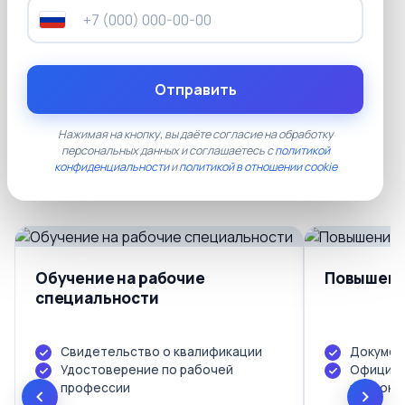
05
Наши тарифы
Отправить
Прозрачные цены без скрытых платежей.
Документы установленного образца, лицензия
Нажимая на кнопку, вы даёте согласие на обработку
персональных данных и соглашаетесь с
политикой
Рособрнадзора, доставка по всей России
конфиденциальности
и
политикой в отношении cookie
включена в стоимость.
Обучение на рабочие
Повышени
специальности
Свидетельство о квалификации
Докумен
Удостоверение по рабочей
Официал
профессии
протоко