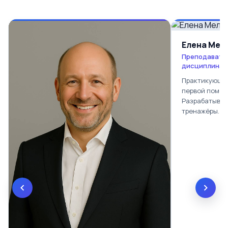
Елена Мел
Преподавате
дисциплинам
Практикующий
первой помощ
Разрабатывае
тренажёры.