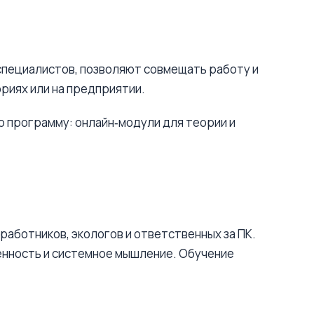
специалистов, позволяют совмещать работу и
риях или на предприятии.
 программу: онлайн‑модули для теории и
аботников, экологов и ответственных за ПК.
енность и системное мышление. Обучение