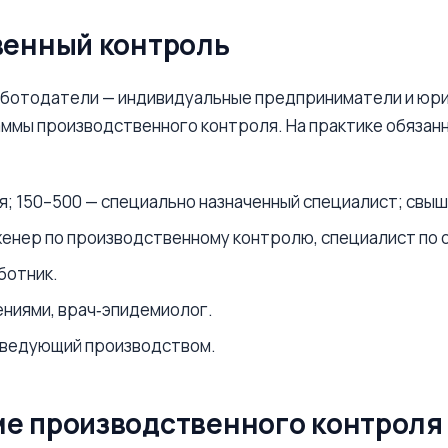
твенный контроль
ботодатели — индивидуальные предприниматели и юрид
ммы производственного контроля. На практике обязан
я; 150–500 — специально назначенный специалист; свы
женер по производственному контролю, специалист по 
ботник.
ниями, врач‑эпидемиолог.
аведующий производством.
ме производственного контроля