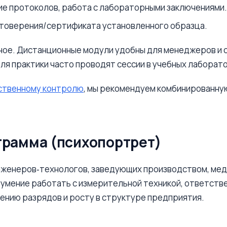
ие протоколов, работа с лабораторными заключениями.
стоверения/сертификата установленного образца.
ное. Дистанционные модули удобны для менеджеров и 
ля практики часто проводят сессии в учебных лаборато
дственному контролю
, мы рекомендуем комбинированную
грамма (психопортрет)
нженеров‑технологов, заведующих производством, медр
 умение работать с измерительной техникой, ответств
ению разрядов и росту в структуре предприятия.