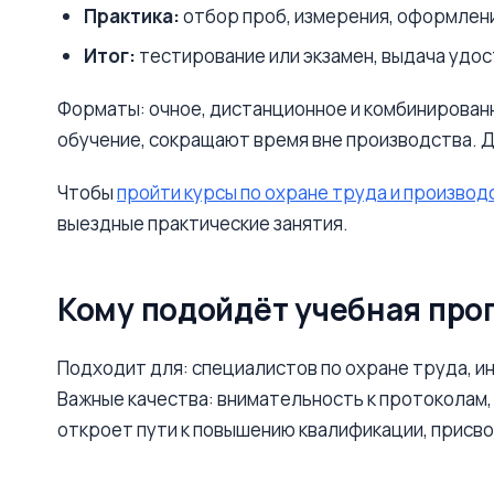
Практика:
отбор проб, измерения, оформлен
Итог:
тестирование или экзамен, выдача удо
Форматы: очное, дистанционное и комбинирован
обучение, сокращают время вне производства. Д
Чтобы
пройти курсы по охране труда и произво
выездные практические занятия.
Кому подойдёт учебная про
Подходит для: специалистов по охране труда, и
Важные качества: внимательность к протоколам,
откроет пути к повышению квалификации, присво