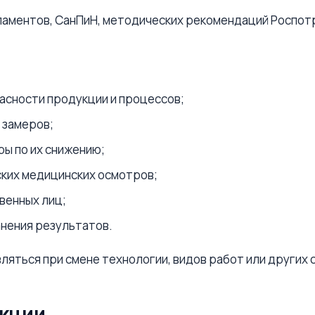
гламентов, СанПиН, методических рекомендаций Роспо
асности продукции и процессов;
 замеров;
ы по их снижению;
ских медицинских осмотров;
венных лиц;
анения результатов.
яться при смене технологии, видов работ или других 
нкции