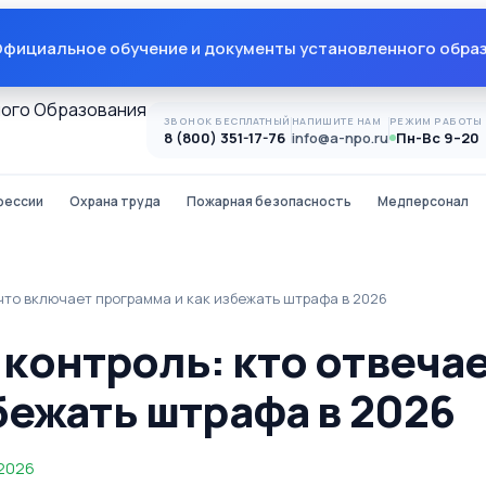
фициальное обучение и документы установленного обра
ЗВОНОК БЕСПЛАТНЫЙ
НАПИШИТЕ НАМ
РЕЖИМ РАБОТЫ
8 (800) 351-17-76
info@a-npo.ru
Пн-Вс 9–20
фессии
Охрана труда
Пожарная безопасность
Медперсонал
что включает программа и как избежать штрафа в 2026
онтроль: кто отвечае
бежать штрафа в 2026
 2026