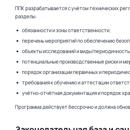
ППК разрабатывается с учётом технических ре
разделы:
обязанности и зоны ответственности;
перечень мероприятий по обеспечению безоп
объекты исследований и виды/периодичность
потенциальные производственные риски и мер
порядок организации первичных и периодиче
требования к обучению и аттестации ответст
учётно‑отчётная документация и порядок хр
Программа действует бессрочно и должна обновл
Законодательная база и са