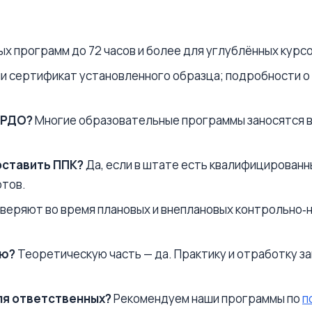
ых программ до 72 часов и более для углублённых курсо
и сертификат установленного образца; подробности о 
ФРДО?
Многие образовательные программы заносятся в р
оставить ППК?
Да, если в штате есть квалифицированн
ртов.
веряют во время плановых и внеплановых контрольно‑
ью?
Теоретическую часть — да. Практику и отработку з
ля ответственных?
Рекомендуем наши программы по
п