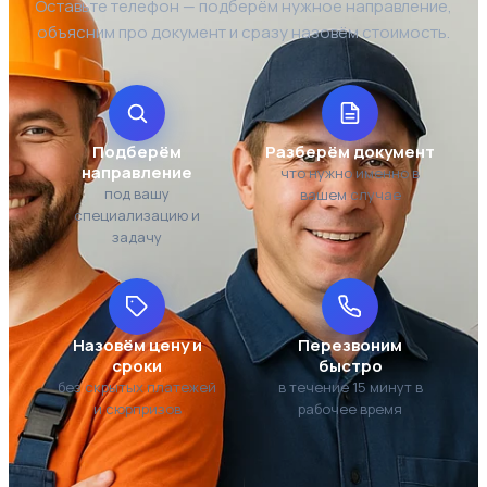
Оставьте телефон — подберём нужное направление,
объясним про документ и сразу назовём стоимость.
Подберём
Разберём документ
направление
что нужно именно в
под вашу
вашем случае
специализацию и
задачу
Назовём цену и
Перезвоним
сроки
быстро
без скрытых платежей
в течение 15 минут в
и сюрпризов
рабочее время