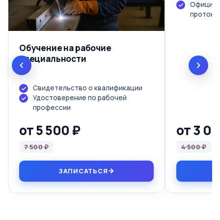
Официал
протоко
Обучение на рабочие
специальности
Свидетельство о квалификации
Удостоверение по рабочей
профессии
от 5 500 ₽
от 3 0
7 500 ₽
4 500 ₽
ЗАПИСАТЬСЯ