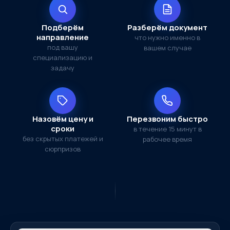
Подберём
Разберём документ
направление
что нужно именно в
под вашу
вашем случае
специализацию и
задачу
Назовём цену и
Перезвоним быстро
сроки
в течение 15 минут в
без скрытых платежей и
рабочее время
сюрпризов