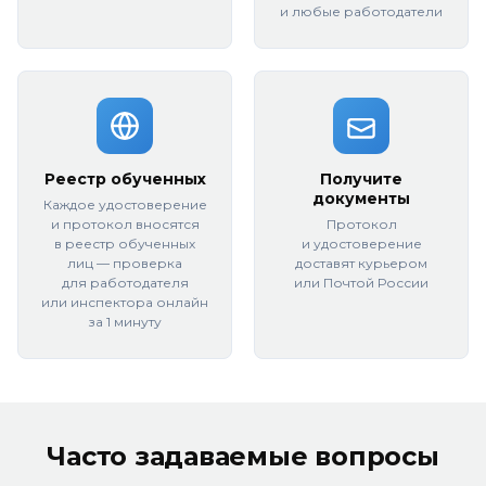
и любые работодатели
Реестр обученных
Получите
документы
Каждое удостоверение
и протокол вносятся
Протокол
в реестр обученных
и удостоверение
лиц — проверка
доставят курьером
для работодателя
или Почтой России
или инспектора онлайн
за 1 минуту
Часто задаваемые вопросы