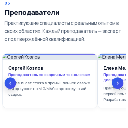
06
Преподаватели
Практикующие специалисты с реальным опытом в
своих областях. Каждый преподаватель — эксперт
с подтверждённой квалификацией.
Сергей Козлов
Елена Ме
Преподаватель по сварочным технологиям
Преподавате
дисциплина
Более 15 лет стажа в промышленной сварке.
Практикующи
Автор курсов по MIG/MAG и аргонодуговой
первой помощ
сварке.
Разрабатыва