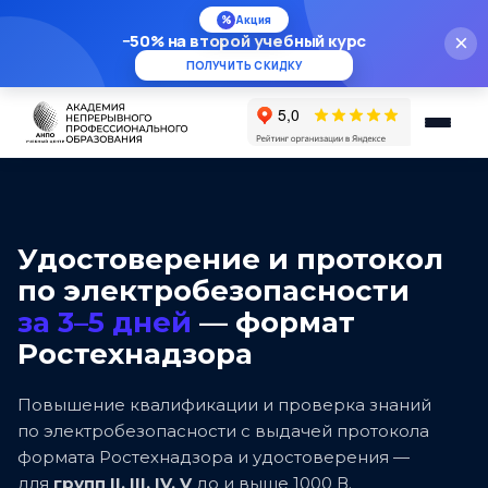
%
Акция
−50% на второй учебный курс
×
ПОЛУЧИТЬ СКИДКУ
Удостоверение и протокол
по электробезопасности
за 3–5 дней
— формат
Ростехнадзора
Повышение квалификации и проверка знаний
по электробезопасности с выдачей протокола
формата Ростехнадзора и удостоверения —
для
групп II, III, IV, V
до и выше 1000 В.