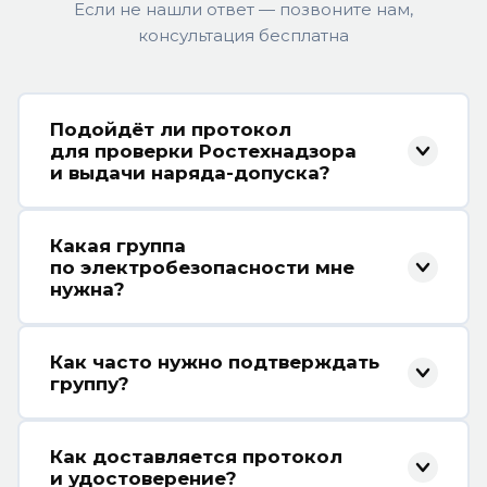
Если не нашли ответ — позвоните нам,
консультация бесплатна
Подойдёт ли протокол
для проверки Ростехнадзора
и выдачи наряда-допуска?
Да. Протокол проверки знаний
Какая группа
оформляется по форме, утверждённой
по электробезопасности мне
Приказом Минтруда № 903н (Правила
нужна?
по охране труда при эксплуатации
электроустановок) и Правилами
II группа
— для неэлектротехнического
технической эксплуатации
Как часто нужно подтверждать
персонала (сварщики, операторы
группу?
электроустановок потребителей (ПТЭЭП,
оборудования с электроприводом).
приказ Минэнерго № 811 от 12.08.2022).
III группа
— для электротехнического
Согласно ПОТЭЭ (приказ Минтруда
Принимается Ростехнадзором, ГИТ,
персонала до 1000 В (электромонтёры,
Как доставляется протокол
№ 903н): для электротехнического
является основанием для выдачи наряда-
начинающие).
IV группа
—
и удостоверение?
(и электротехнологического) персонала,