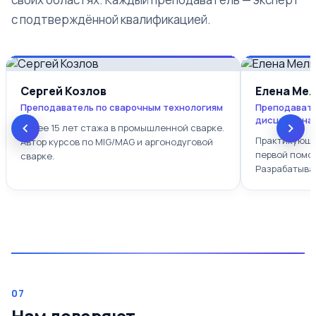
с подтверждённой квалификацией.
Сергей Козлов
Елена Ме
Преподаватель по сварочным технологиям
Преподавате
дисциплина
Более 15 лет стажа в промышленной сварке.
Практикующи
Автор курсов по MIG/MAG и аргонодуговой
первой помощ
сварке.
Разрабатыва
07
Нам доверяют