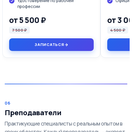
Удостоверение по рабочей
Официал
профессии
от 5 500 ₽
от 3 0
7 500 ₽
4 500 ₽
ЗАПИСАТЬСЯ
06
Преподаватели
Практикующие специалисты с реальным опытом в
своих областях. Каждый преподаватель — эксперт