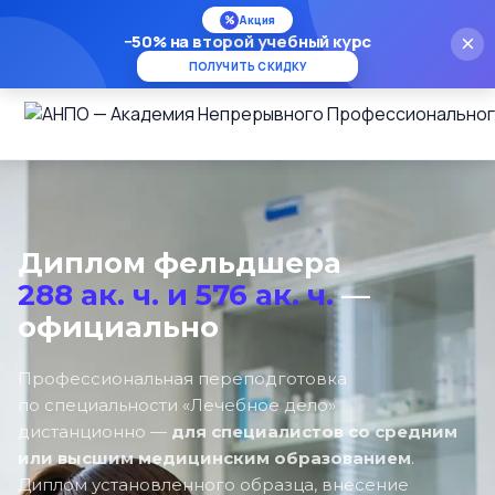
%
Акция
−50% на второй учебный курс
×
ПОЛУЧИТЬ СКИДКУ
Диплом фельдшера
288 ак. ч. и 576 ак. ч.
—
официально
Профессиональная переподготовка
по специальности «Лечебное дело»
дистанционно —
для специалистов со средним
или высшим медицинским образованием
.
Диплом установленного образца, внесение