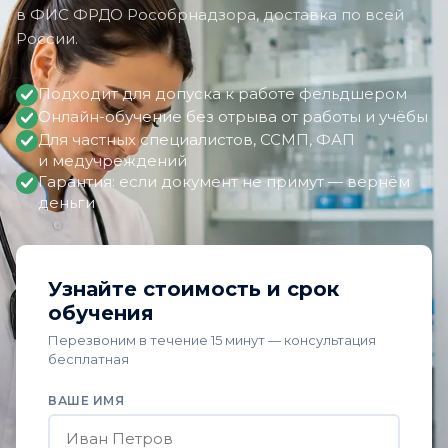
в ФИС ФРДО Рособрнадзора, доставка по всей
России.
Подходит для допуска к работе фельдшером
Онлайн-обучение без отрыва от работы и учёбы
Для частных специалистов, ССМП, ФАП
и медучреждений
Гарантия: если документ не примут — вернём
деньги
Узнайте стоимость и срок
обучения
Перезвоним в течение 15 минут — консультация
бесплатная
ВАШЕ ИМЯ