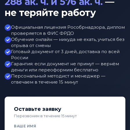
288 ак. ч. и 576 ак. ч.
—
и подтвердит, можете ли вы пройти
для отслеживания вы получите сразу после
переподготовку или нужна другая
отправки.
не теряйте работу
программа.
Официальная лицензия Рособрнадзора, диплом
проверяется в ФИС ФРДО
Обучение онлайн — никуда не ехать, учиться без
отрыва от смены
Готовый документ от 3 дней, доставка по всей
России
Гарантия: если документ не примут — вернём
деньги или переоформим бесплатно
Персональный методист и менеджер —
отвечаем в течение 15 минут
Оставьте заявку
Перезвоним в течение 15 минут
ВАШЕ ИМЯ