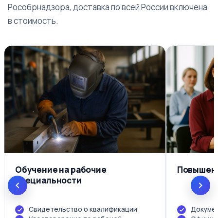
Рособрнадзора, доставка по всей России включена
в стоимость.
Обучение на рабочие
Повышени
специальности
Свидетельство о квалификации
Докумен